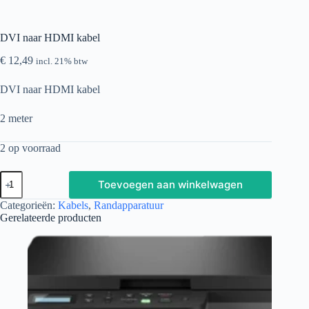
DVI naar HDMI kabel
€
12,49
incl. 21% btw
DVI naar HDMI kabel
2 meter
2 op voorraad
DVI
Toevoegen aan winkelwagen
naar
HDMI
Categorieën:
Kabels
,
Randapparatuur
kabel
Gerelateerde producten
aantal