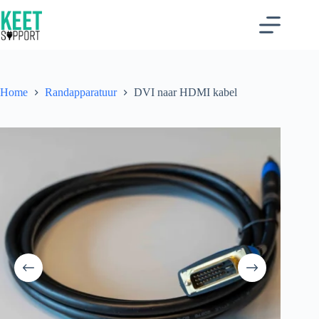
Ga
naar
de
inhoud
Home
Randapparatuur
DVI naar HDMI kabel