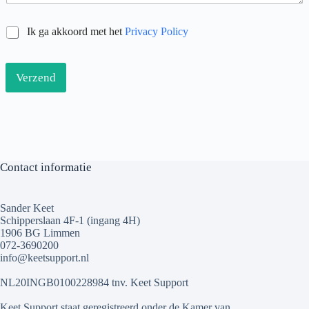
S
Ik ga akkoord met het
Privacy Policy
e
l
e
Verzend
c
t
i
e
v
a
k
Contact informatie
j
e
s
Sander Keet
*
Schipperslaan 4F-1 (ingang 4H)
1906 BG Limmen
072-3690200
info@keetsupport.nl
NL20INGB0100228984 tnv. Keet Support
Keet Support staat geregistreerd onder de Kamer van