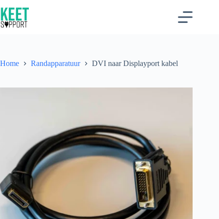
Ga
naar
de
inhoud
Home
Randapparatuur
DVI naar Displayport kabel