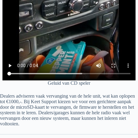
Geluid van CD speler
Dealers adviseren vaak vervanging van de hele unit, wat kan oplopen
tot €1000,-. Bij Keet Support kiezen we voor een gerichtere aanpak
door de microSD-kaart te vervangen, de firmware te herstellen en het
systeem in te leren. Dealers/garages kunnen de hele radio vaak wel
vervangen door een nieuw systeem, maar kunnen het inleren niet
voltooien.