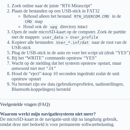
Zoek online naar de juiste “RT6 Mirascript”
Plaats de bestanden op een USB-stick in FAT32
Behoud alleen het bestand
in de
RT6_USERCOM.CMD
map
CMD
Houd ook de
directory intact
upg
Open de oude microSD-kaart op de computer. Zoek de partitie
met de mappen
user_data > User_profile
Kopieer alle bestanden
naar de root van de
User_*.inf/dat
USB-stick
Plug de USB-stick in de auto en voer het script uit (druk “YES”)
Bij het “WRITE” commando opnieuw “YES”
Wacht op de melding dat het systeem opnieuw opstart, maar
antwoord niet met “JA”
Houd de “eject”-knop 10 seconden ingedrukt zodat de unit
opnieuw opstart
Na herstart zijn uw data (gebruikersprofielen, taalinstellingen,
Bluetooth-koppelingen) hersteld
Veelgestelde vragen (FAQ)
Waarom werkt mijn navigatiesysteem niet meer?
De microSD-kaart in de navigatie-unit slijt na langdurig gebruik,
omdat deze niet bedoeld is voor permanente softwarebelasting.