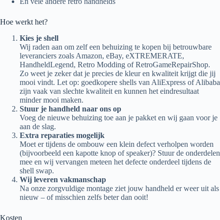
En vele andere retro handhelds
Hoe werkt het?
Kies je shell
Wij raden aan om zelf een behuizing te kopen bij betrouwbare
leveranciers zoals Amazon, eBay, eXTREMERATE,
HandheldLegend, Retro Modding of RetroGameRepairShop.
Zo weet je zeker dat je precies de kleur en kwaliteit krijgt die jij
mooi vindt. Let op: goedkopere shells van AliExpress of Alibaba
zijn vaak van slechte kwaliteit en kunnen het eindresultaat
minder mooi maken.
Stuur je handheld naar ons op
Voeg de nieuwe behuizing toe aan je pakket en wij gaan voor je
aan de slag.
Extra reparaties mogelijk
Moet er tijdens de ombouw een klein defect verholpen worden
(bijvoorbeeld een kapotte knop of speaker)? Stuur de onderdelen
mee en wij vervangen meteen het defecte onderdeel tijdens de
shell swap.
Wij leveren vakmanschap
Na onze zorgvuldige montage ziet jouw handheld er weer uit als
nieuw – of misschien zelfs beter dan ooit!
Kosten