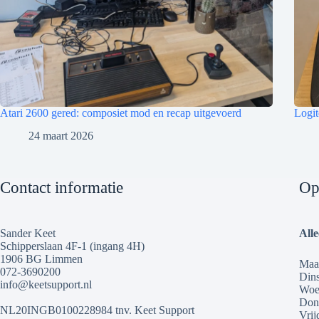
Atari 2600 gered: composiet mod en recap uitgevoerd
Logit
24 maart 2026
Contact informatie
Op
Sander Keet
All
Schipperslaan 4F-1 (ingang 4H)
1906 BG Limmen
Maa
072-3690200
Din
info@keetsupport.nl
Woe
Don
NL20INGB0100228984 tnv. Keet Support
Vrij