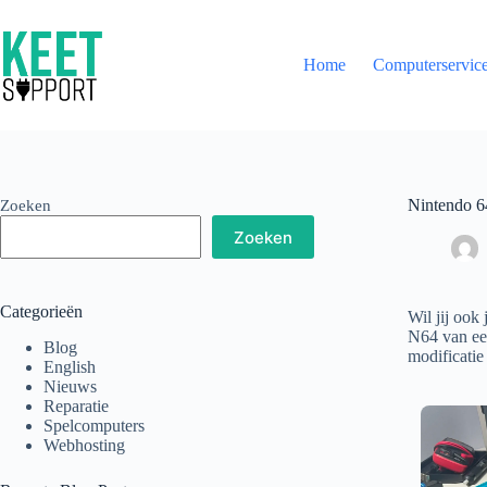
Ga
naar
de
Home
Computerservic
inhoud
Nintendo 
Zoeken
Zoeken
Categorieën
Wil jij oo
N64 van een
Blog
modificati
English
Nieuws
Reparatie
Spelcomputers
Webhosting