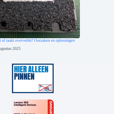
it of raakt oververhit? Oorzaken en oplossingen
ugustus 2025